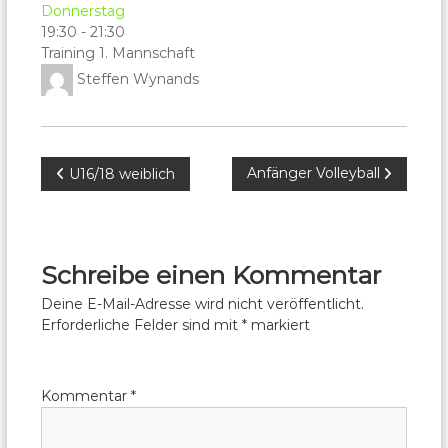
Donnerstag
19:30
-
21:30
Training 1. Mannschaft
Steffen Wynands
Beitragsnavigation
Anfänger Volleyball
U16/18 weiblich
Schreibe einen Kommentar
Deine E-Mail-Adresse wird nicht veröffentlicht.
Erforderliche Felder sind mit
*
markiert
Kommentar
*