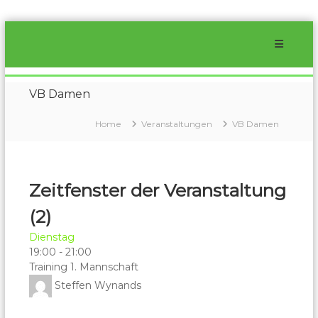
Skip
to
content
SVV
1990
Glashütte-
VB Damen
Schlottwitz
Home
Veranstaltungen
VB Damen
e.V.
Der
beste
Volleyballverein
im
Zeitfenster der Veranstaltung
Müglitztal
für
(2)
Jung
und
Dienstag
Alt
19:00
-
21:00
Training 1. Mannschaft
Steffen Wynands