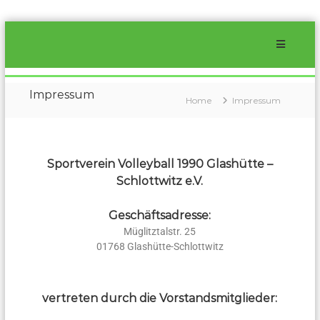
SVV
1990
Glashütte-
Impressum
Home
Impressum
Schlottwitz
e.V.
Der
beste
Sportverein Volleyball 1990 Glashütte –
Volleyballverein
Schlottwitz e.V.
im
Müglitztal
für
Geschäftsadresse:
Jung
Müglitztalstr. 25
und
01768 Glashütte-Schlottwitz
Alt
vertreten durch die Vorstandsmitglieder: