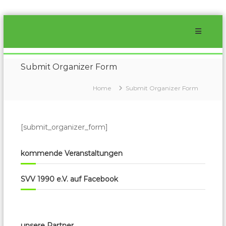
Skip
to
content
SVV
1990
Glashütte-
Submit Organizer Form
Schlottwitz
Home
Submit Organizer Form
e.V.
Der
beste
Volleyballverein
[submit_organizer_form]
im
Müglitztal
für
kommende Veranstaltungen
Jung
und
Alt
SVV 1990 e.V. auf Facebook
unsere Partner